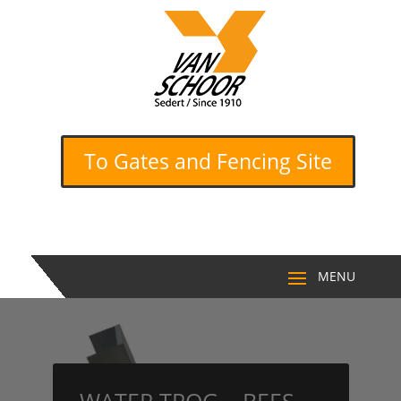
To Gates and Fencing Site
WATER TROG – BEES