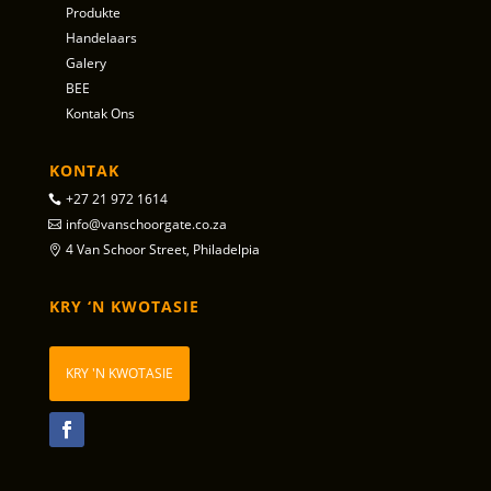
Produkte
Handelaars
Galery
BEE
Kontak Ons
KONTAK
+27 21 972 1614
info@vanschoorgate.co.za
4 Van Schoor Street, Philadelpia
KRY ‘N KWOTASIE
KRY 'N KWOTASIE