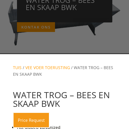
EN SKAAP BWK
KONTAK ONS
TUIS
/
VEE VOER TOERUSTING
/ WATER TROG – BEES
EN SKAAP BWK
WATER TROG – BEES EN
SKAAP BWK
Price Request
Hot dipped galvanized