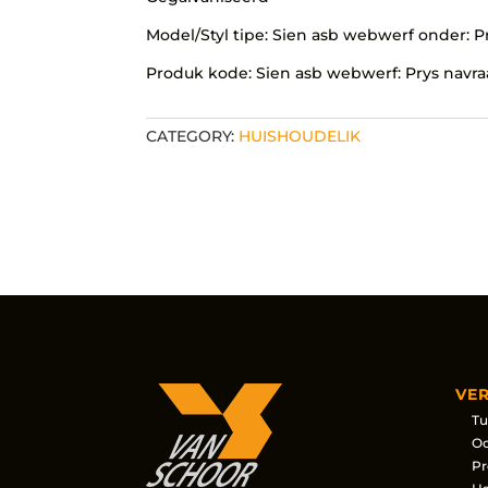
Model/Styl tipe: Sien asb webwerf onder:
Produk kode: Sien asb webwerf: Prys navr
CATEGORY:
HUISHOUDELIK
VE
Tu
Oo
Pr