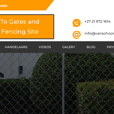
baar.
To Gates and
+27 21 972 1614
Fencing Site
info@vanschoor
HANDELAARS
VIDEOS
GALERY
BLOG
PRY