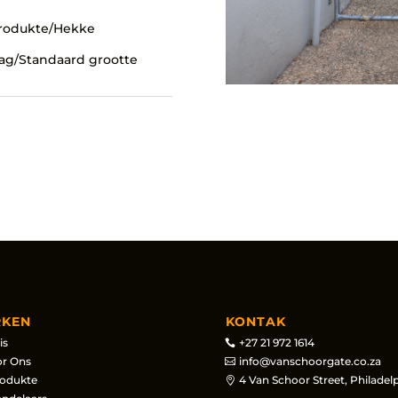
 Produkte/Hekke
aag/Standaard grootte
RKEN
KONTAK
is
+27 21 972 1614
r Ons
info@vanschoorgate.co.za
odukte
4 Van Schoor Street, Philadelp